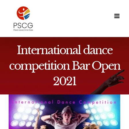
Skip
to
content
International dance
competition Bar Open
2021
View
Larger
Image