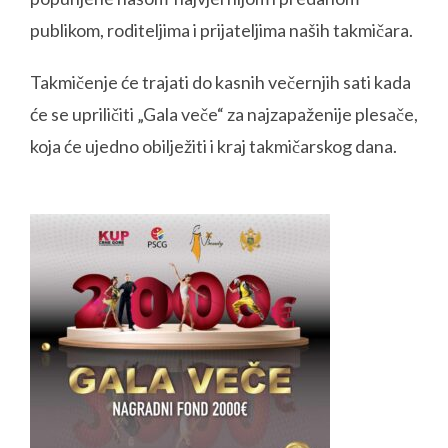
publikom, roditeljima i prijateljima naših takmičara.
Takmičenje će trajati do kasnih večernjih sati kada
će se upriličiti „Gala veče“ za najzapaženije plesače,
koja će ujedno obilježiti i kraj takmičarskog dana.