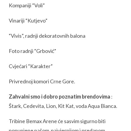
Kompaniji “Voli”
Vinariji “Kutjevo”
“Vivis”, radnji dekoratovnih balona
Foto radnji “Grbović”
Cvjećari “Karakter”
Privrednoj komori Crne Gore.
Zahvalni smo i dobro poznatim brendovima
:
Štark, Cedevita, Lion, Kit Kat, voda Aqua Bianca.
Tribine Bemax Arene će sasvim sigurno biti
popunjene našom najvjernijom i predanom