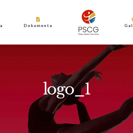
ja
Dokumenta
Gal
logo_1