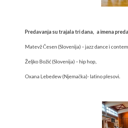
Predavanja su trajala tri dana, a imena preda
Matevž Česen (Slovenija) – jazz dance i conte
Željko Božić (Slovenija) – hip hop,
Oxana Lebedew (Njemačka)- latino plesovi.