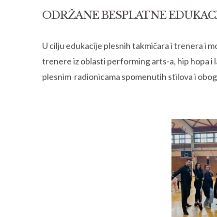
ODRŽANE BESPLATNE EDUKACIJ
U cilju edukacije plesnih takmičara i trenera i 
trenere iz oblasti performing arts-a, hip hopa i 
plesnim radionicama spomenutih stilova i oboga