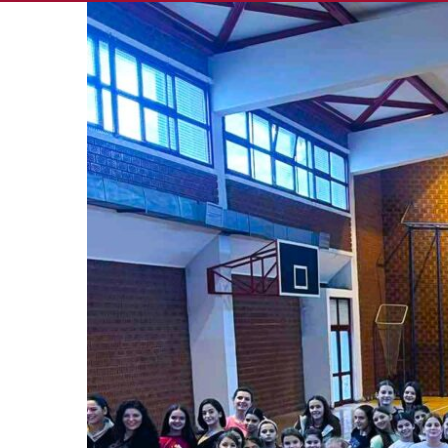
View
Larger
Image