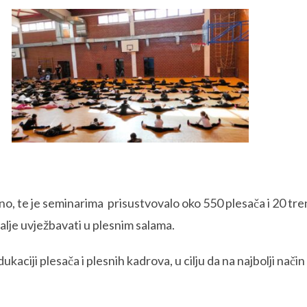
edno, te je seminarima prisustvovalo oko 550 plesača i 20 
dalje uvježbavati u plesnim salama.
ukaciji plesača i plesnih kadrova, u cilju da na najbolji na