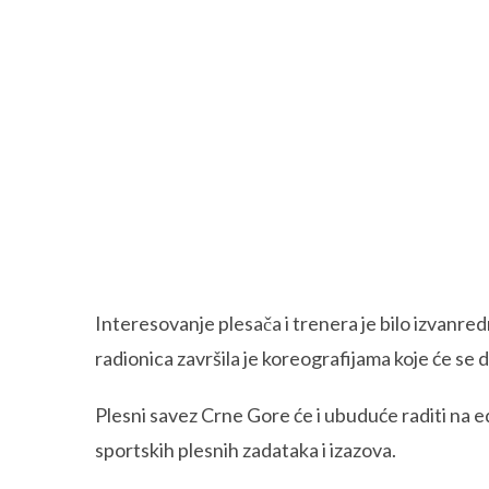
Interesovanje plesača i trenera je bilo izvanr
radionica završila je koreografijama koje će se 
Plesni savez Crne Gore će i ubuduće raditi na ed
sportskih plesnih zadataka i izazova.