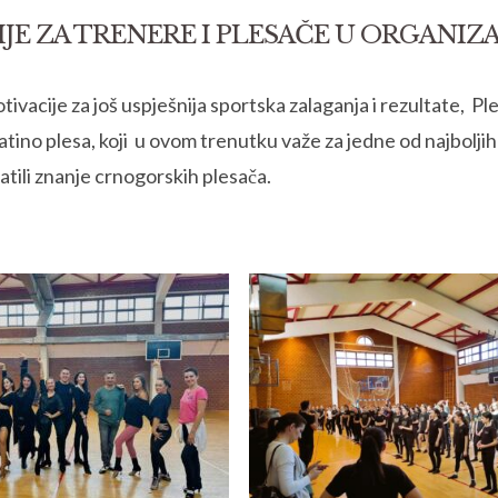
E ZA TRENERE I PLESAČE U ORGANIZA
motivacije za još uspješnija sportska zalaganja i rezultate
latino plesa, koji u ovom trenutku važe za jedne od najboljih
tili znanje crnogorskih plesača.