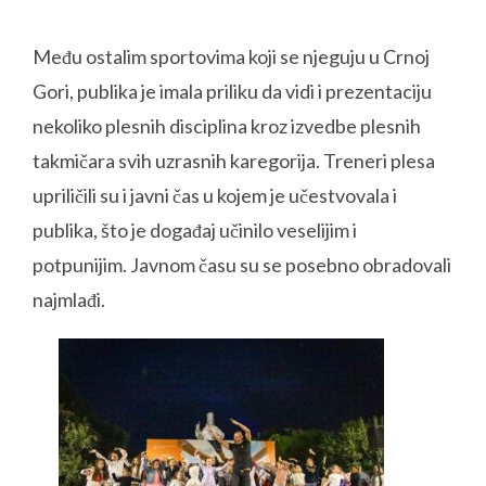
Među ostalim sportovima koji se njeguju u Crnoj
Gori, publika je imala priliku da vidi i prezentaciju
nekoliko plesnih disciplina kroz izvedbe plesnih
takmičara svih uzrasnih karegorija. Treneri plesa
upriličili su i javni čas u kojem je učestvovala i
publika, što je događaj učinilo veselijim i
potpunijim. Javnom času su se posebno obradovali
najmlađi.