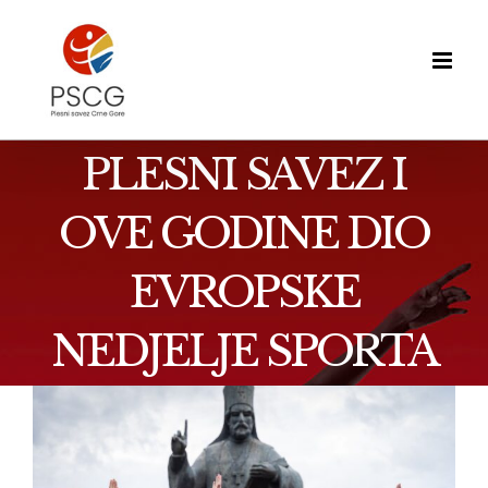
Skip
to
content
PLESNI SAVEZ I
OVE GODINE DIO
EVROPSKE
NEDJELJE SPORTA
View
Larger
Image