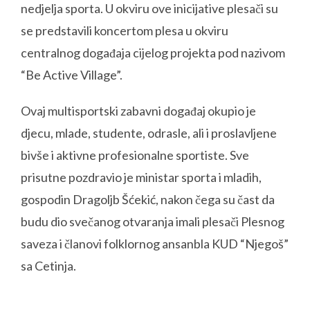
nedjelja sporta. U okviru ove inicijative plesači su
se predstavili koncertom plesa u okviru
centralnog događaja cijelog projekta pod nazivom
“Be Active Village”.
Ovaj multisportski zabavni događaj okupio je
djecu, mlade, studente, odrasle, ali i proslavljene
bivše i aktivne profesionalne sportiste. Sve
prisutne pozdravio je ministar sporta i mladih,
gospodin Dragoljb Šćekić, nakon čega su čast da
budu dio svečanog otvaranja imali plesači Plesnog
saveza i članovi folklornog ansanbla KUD “Njegoš”
sa Cetinja.