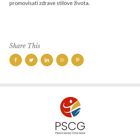
promovisati zdrave stilove života.
Share This
facebook
twitter
linkedin
whatsapp
pinterest