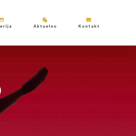
erija
Aktuelno
Kontakt
0