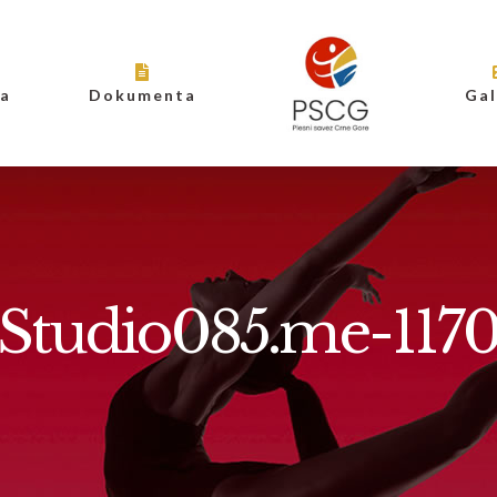
ja
Dokumenta
Gal
Studio085.me-117