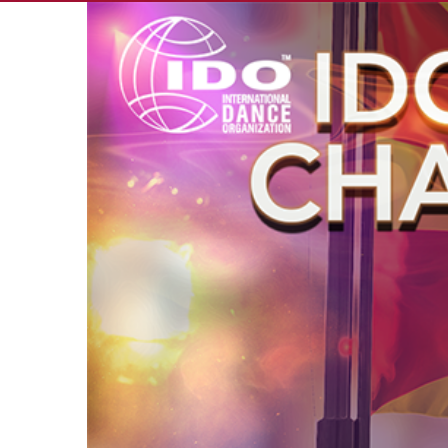
View
Larger
Image