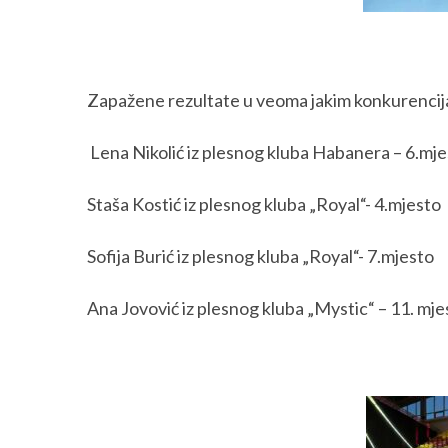
Zapažene rezultate u veoma jakim konkurencijam
Lena Nikolić iz plesnog kluba Habanera – 6.mj
Staša Kostić iz plesnog kluba „Royal“- 4.mjesto
Sofija Burić iz plesnog kluba „Royal“- 7.mjesto
Ana Jovović iz plesnog kluba „Mystic“ – 11. mje