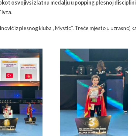
kot osvojivši zlatnu medalju u popping plesnoj disciplini 
Tivta.
ović iz plesnog kluba „Mystic“. Treće mjesto u uzrasnoj kate