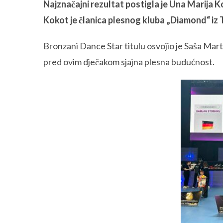
Najznačajni rezultat postigla je Una Marija Ko
Kokot je članica plesnog kluba „Diamond“ iz 
Bronzani Dance Star titulu osvojio je Saša Martin
pred ovim dječakom sjajna plesna budućnost.